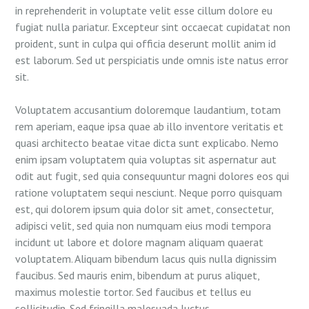
in reprehenderit in voluptate velit esse cillum dolore eu
fugiat nulla pariatur. Excepteur sint occaecat cupidatat non
proident, sunt in culpa qui officia deserunt mollit anim id
est laborum. Sed ut perspiciatis unde omnis iste natus error
sit.
Voluptatem accusantium doloremque laudantium, totam
rem aperiam, eaque ipsa quae ab illo inventore veritatis et
quasi architecto beatae vitae dicta sunt explicabo. Nemo
enim ipsam voluptatem quia voluptas sit aspernatur aut
odit aut fugit, sed quia consequuntur magni dolores eos qui
ratione voluptatem sequi nesciunt. Neque porro quisquam
est, qui dolorem ipsum quia dolor sit amet, consectetur,
adipisci velit, sed quia non numquam eius modi tempora
incidunt ut labore et dolore magnam aliquam quaerat
voluptatem. Aliquam bibendum lacus quis nulla dignissim
faucibus. Sed mauris enim, bibendum at purus aliquet,
maximus molestie tortor. Sed faucibus et tellus eu
sollicitudin. Sed fringilla malesuada luctus.